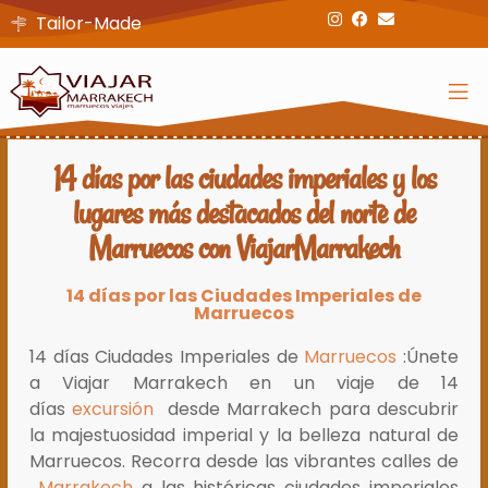
Tailor-Made
14 días por las ciudades imperiales y los
lugares más destacados del norte de
Marruecos con ViajarMarrakech
14 días por las Ciudades Imperiales de
Marruecos
14 días Ciudades Imperiales de
Marruecos
:Únete
a Viajar Marrakech en un viaje de 14
días
excursión
desde Marrakech para descubrir
la majestuosidad imperial y la belleza natural de
Marruecos. Recorra desde las vibrantes calles de
Marrakech
a las históricas ciudades imperiales