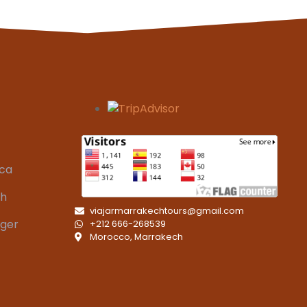
aca
ch
viajarmarrakechtours@gmail.com
nger
+212 666-268539
Morocco, Marrakech