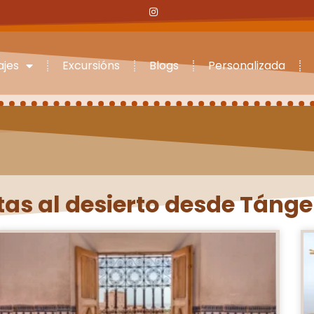
ajes
Excursións
Blogs
Personalizada
itas al desierto desde Tánge