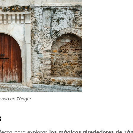
 casa en Tánger
s
erfecta para explorar
los mágicos alrededores de Tá