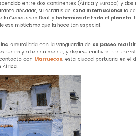
uspendido entre dos continentes (África y Europa) y dos
urante décadas, su estatus de
Zona Internacional
la co
 de la Generación Beat y
bohemios de todo el planeta
.
e ese misticismo que la hace tan especial.
dina
amurallada con la vanguardia de
su paseo marít
especias y a té con menta, y dejarse cautivar por las vis
e contacto con
Marruecos
, esta ciudad portuaria es el 
 África.