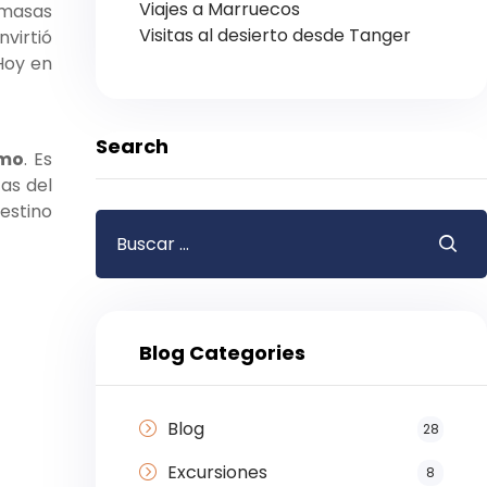
Viajes a Marruecos
 masas
Visitas al desierto desde Tanger
nvirtió
 Hoy en
Search
imo
. Es
tas del
destino
Blog Categories
Blog
28
Excursiones
8