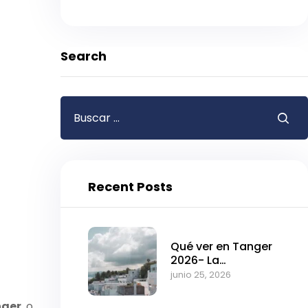
Search
Recent Posts
Qué ver en Tanger
2026- La
fascinante puerta
junio 25, 2026
de entrada a
Marruecos
nger
o