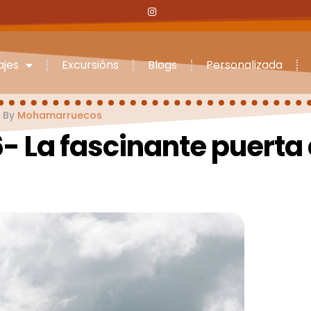
ajes
Excursións
Blogs
Personalizada
By
Mohamarruecos
- La fascinante puerta