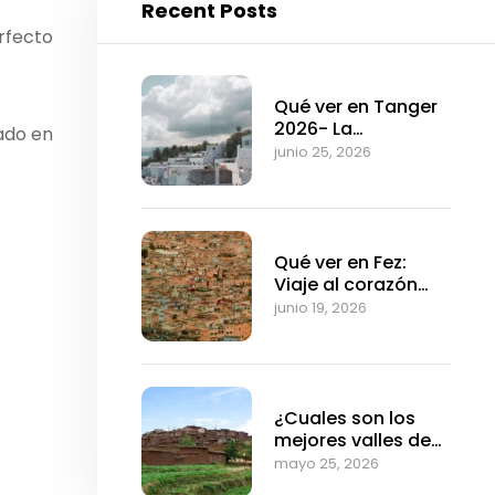
Recent Posts
erfecto
Qué ver en Tanger
2026- La
tado en
fascinante puerta
junio 25, 2026
de entrada a
Marruecos
Qué ver en Fez:
Viaje al corazón
medieval de
junio 19, 2026
Marruecos
¿Cuales son los
mejores valles de
Marrakech?
mayo 25, 2026