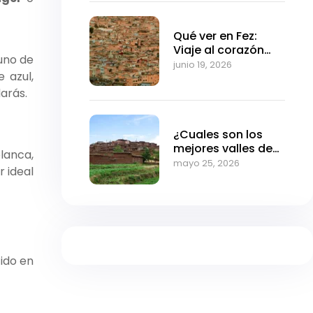
Qué ver en Fez:
Viaje al corazón
uno de
medieval de
junio 19, 2026
 azul,
Marruecos
arás.
¿Cuales son los
mejores valles de
blanca,
Marrakech?
mayo 25, 2026
r ideal
tido en