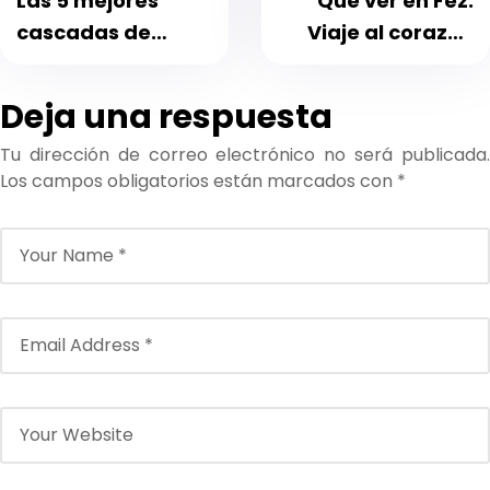
Las 5 mejores
Qué ver en Fez:
cascadas de
Viaje al corazón
Marruecos:
medieval de
excursiones desde
Marruecos
Deja una respuesta
Marrakech
Tu dirección de correo electrónico no será publicada.
Los campos obligatorios están marcados con
*