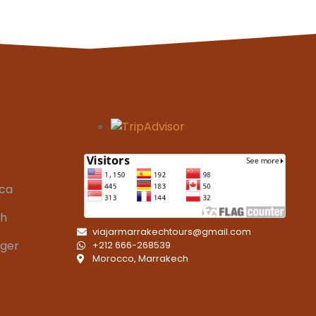
aca
ch
viajarmarrakechtours@gmail.com
nger
+212 666-268539
Morocco, Marrakech