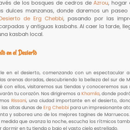
ravés de los bosques de cedros de
Azrou
, hogar
s dulces manzanas, donde daremos un paseo tr
Desierto de Erg Chebbi
, pasando por las imp
arpadas y antiguas kasbahs. Al caer la tarde, ll
una kasbah local.
o en el Desierto
ble en el desierto, comenzando con un espectacular a
s arenas doradas, descubriendo la belleza del sur de M
con ellos, visitaremos sus tiendas y conoceremos sus ric
ivarán tu corazón. Nos dirigiremos a
Khamlia
, donde podr
remos
Rissani
, una ciudad importante en el desierto, do
 las altas dunas de
Erg Chebbi
para un impresionante ata
ta y saborea uno de los mejores tagines de Marruecos. 
. A medida que avanza la noche, escucha los rítmicos tam
dormir en tu tienda o bajo el vasto cielo estrellado.