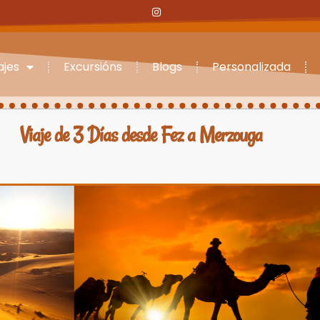
ajes
Excursións
Blogs
Personalizada
Viaje de 3 Días desde Fez a Merzouga