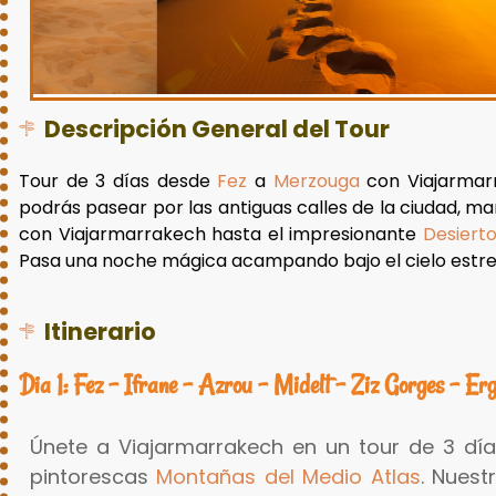
Descripción General del Tour
Tour de 3 días desde
Fez
a
Merzouga
con Viajarmar
podrás pasear por las antiguas calles de la ciudad, mar
con Viajarmarrakech hasta el impresionante
Desiert
Pasa una noche mágica acampando bajo el cielo estrell
Itinerario
Dia 1: Fez – Ifrane – Azrou – Midelt – Ziz Gorges – Er
Únete a Viajarmarrakech en un tour de 3 d
pintorescas
Montañas del Medio Atlas
. Nuest