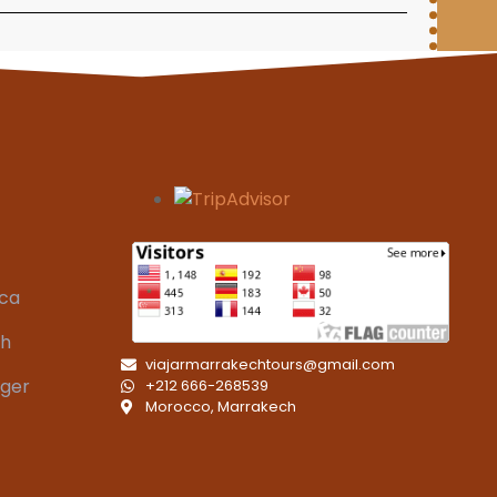
aca
ch
viajarmarrakechtours@gmail.com
nger
+212 666-268539
Morocco, Marrakech