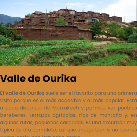
Valle de Ourika
El valle de Ourika
suele ser el favorito para una primer
visita porque es el más accesible y el más popular. Está
a poca distancia de Marrakech y permite ver pueblos
bereberes, terrazas agrícolas, ríos de montaña y, en
algunas rutas, pequeñas cascadas. Es una excursión muy
típica de día completo, así que encaja bien si no quieres