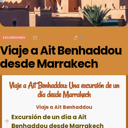
agosto 1, 2024
By
Mohamarruecos
EXCURSIONES
Viaje a Ait Benhaddou
desde Marrakech
Viaje a Ait Benhaddou: Una excursión de un
día desde Marrakech
Viaje a Ait Benhaddou
Excursión de un día a Ait
Benhaddou desde Marrakech