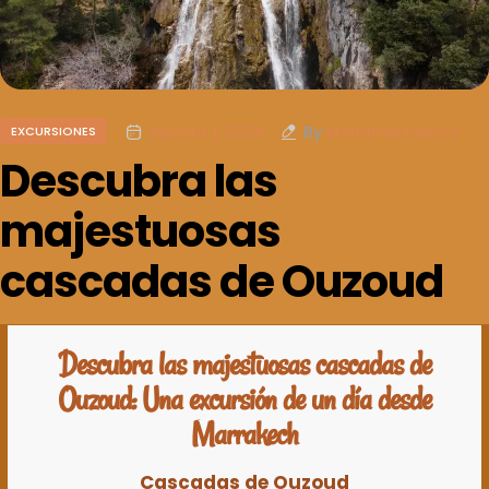
agosto 1, 2024
By
Mohamarruecos
EXCURSIONES
Descubra las
majestuosas
cascadas de Ouzoud
Descubra las majestuosas cascadas de
Ouzoud: Una excursión de un día desde
Marrakech
Cascadas de Ouzoud