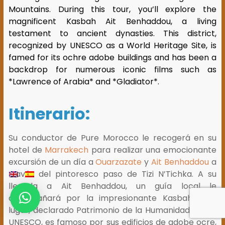
Mountains. During this tour, you’ll explore the
magnificent Kasbah Ait Benhaddou, a living
testament to ancient dynasties. This district,
recognized by UNESCO as a World Heritage Site, is
famed for its ochre adobe buildings and has been a
backdrop for numerous iconic films such as
*Lawrence of Arabia* and *Gladiator*.
Itinerario:
Su conductor de Pure Morocco le recogerá en su
hotel de
Marrakech
para realizar una emocionante
excursión de un día a
Ouarzazate
y
Ait Benhaddou
a
través del pintoresco paso de Tizi N’Tichka. A su
llegada a Ait Benhaddou, un guía local le
acompañará por la impresionante Kasbah. Este
lugar, declarado Patrimonio de la Humanidad por la
UNESCO, es famoso por sus edificios de adobe ocre,