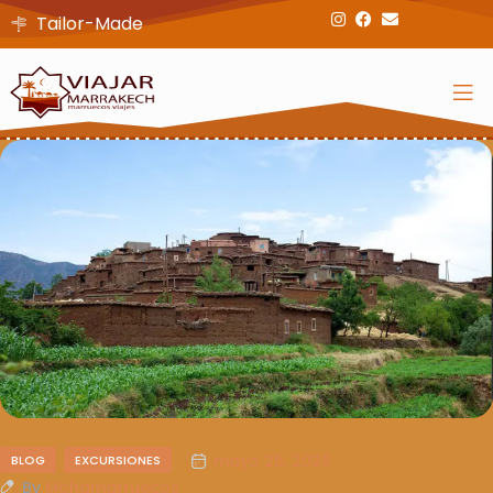
Tailor-Made
mayo 25, 2026
BLOG
EXCURSIONES
By
Mohamarruecos