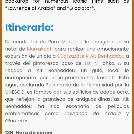
backdrop for numerous iconic films such as
*Lawrence of Arabia* and *Gladiator*.
Itinerario:
Su conductor de Pure Morocco le recogerá en su
hotel de
Marrakech
para realizar una emocionante
excursión de un día a
Ouarzazate
y
Ait Benhaddou
a
través del pintoresco paso de Tizi N’Tichka. A su
llegada a Ait Benhaddou, un guía local le
acompañará por la impresionante Kasbah. Este
lugar, declarado Patrimonio de la Humanidad por la
UNESCO, es famoso por sus edificios de adobe ocre,
que reflejan la grandeza de antiguas dinastías. Ait
Benhaddou ha sido escenario de películas
emblemáticas como
Lawrence de Arabia
y
Gladiator
.
13H: Hora de comer