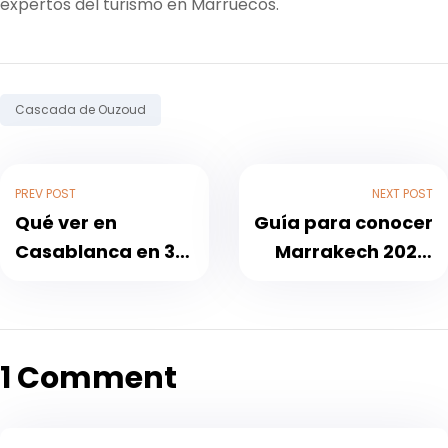
expertos del turismo en Marruecos.
Tag:
Cascada de Ouzoud
PREV POST
NEXT POST
Qué ver en
Guía para conocer
Casablanca en 3
Marrakech 2026:
días
qué ver, qué hacer
y cómo vivir su
magia
1 Comment