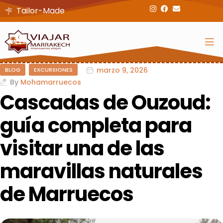
Tailor-Made
marzo 9, 2026
BLOG
EXCURSIONES
By
Mohamarruecos
Cascadas de Ouzoud:
guía completa para
visitar una de las
maravillas naturales
de Marruecos