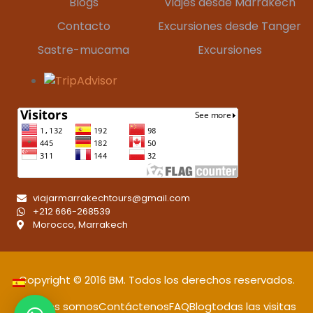
Blogs
Viajes desde Marrakech
Contacto
Excursiones desde Tanger
Sastre-mucama
Excursiones
viajarmarrakechtours@gmail.com
+212 666-268539
Morocco, Marrakech
Copyright © 2016
BM
. Todos los derechos reservados.
Quiénes somos
Contáctenos
FAQ
Blog
todas las visitas