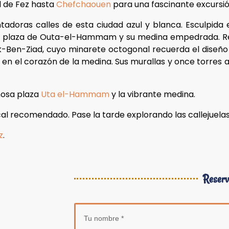
l de Fez hasta
Chefchaouen
para una fascinante excursió
antadoras calles de esta ciudad azul y blanca. Esculpid
osa plaza de Outa-el-Hammam y su medina empedrada. Re
k-Ben-Ziad, cuyo minarete octogonal recuerda el diseño d
s, en el corazón de la medina. Sus murallas y once torre
amosa plaza
Uta el-Hammam
y la vibrante medina.
al recomendado. Pase la tarde explorando las callejuelas 
z
.
Reserv