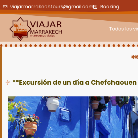
viajarmarrakechtours@gmail.com
Booking
Todos los vi
**
**Excursión de un día a Chefchaouen 