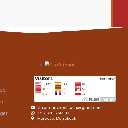
aca
ch
viajarmarrakechtours@gmail.com
nger
+212 666-268539
Morocco, Marrakech