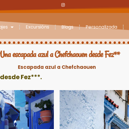
ajes
Excursións
Blogs
Personalizada
Una escapada azul a Chefchaouen desde Fez**
Escapada azul a Chefchaouen
desde Fez***.