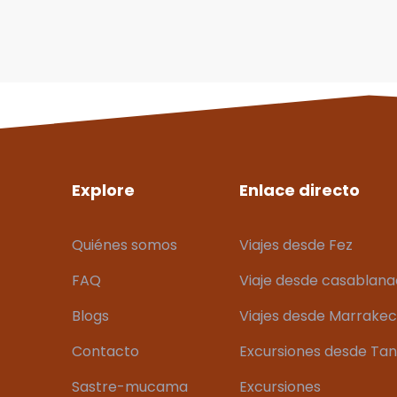
Explore
Enlace directo
Quiénes somos
Viajes desde Fez
FAQ
Viaje desde casablan
Blogs
Viajes desde Marrake
Contacto
Excursiones desde Ta
Sastre-mucama
Excursiones