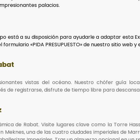
impresionantes palacios.
po está a su disposición para ayudarle a adaptar esta E
 el formulario «PIDA PRESUPUESTO» de nuestro sitio web y
abat
esionantes vistas del océano. Nuestro chófer guía loc
és de registrarse, disfrute de tiempo libre para descansa
z
rámica de Rabat. Visite lugares clave como la Torre Has
s. En Meknes, una de las cuatro ciudades imperiales de M
aballerizas Imperiales. Tras un almuerzo opcional en un re