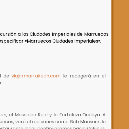
xcursión a las Ciudades Imperiales de Marruecos
 especificar «Marruecos Ciudades Imperiales».
al de
viajarmarrakech.com
le recogerá en el
r.
san, el Mausoleo Real y la Fortaleza Oudaya. A
arruecos, verá atracciones como Bab Mansour, la
staurante local, continuaremos hacia Volubilis,