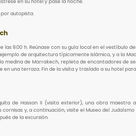
ístrese en su hotel y pase la noche.
por autopista.
ech
las 9:00 h. Reúnase con su guía local en el vestíbulo del 
a, ejemplo de arquitectura típicamente islámica, y a la M
e la medina de Marrakech, repleta de encantadores de se
 en una terraza. Fin de la visita y traslado a su hotel par
uita de Hassan II (visita exterior), una obra maestra a
 cornisas y, a continuación, visite el Museo del Judaísm
ués de la excursión.