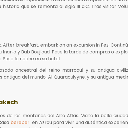
istoria que se remonta al siglo III a.C. Tras visitar Vol
After breakfast, embark on an excursion in Fez. Continúe 
u Inania y Bab Boujloud. Pase la tarde de compras o expl
. Pase la noche en su hotel.
ado ancestral del reino marroquí y su antigua civiliz
más antigua del mundo, Al Quaraouiyyne, y su antigua med
rrakech
 de las montañas del Alto Atlas. Visite la bella ciudad
 Casa
bereber
en Azrou para vivir una auténtica experienc