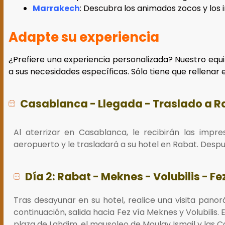
Marrakech
: Descubra los animados zocos y los 
Adapte su experiencia
¿Prefiere una experiencia personalizada? Nuestro equi
a sus necesidades específicas. Sólo tiene que rellenar
Casablanca - Llegada - Traslado a R
Al aterrizar en Casablanca, le recibirán las impr
aeropuerto y le trasladará a su hotel en Rabat. Despu
Día 2: Rabat - Meknes - Volubilis - Fe
Tras desayunar en su hotel, realice una visita pano
continuación, salida hacia Fez vía Meknes y Volubili
plaza de Lahdim, el mausoleo de Moulay Ismail y las C