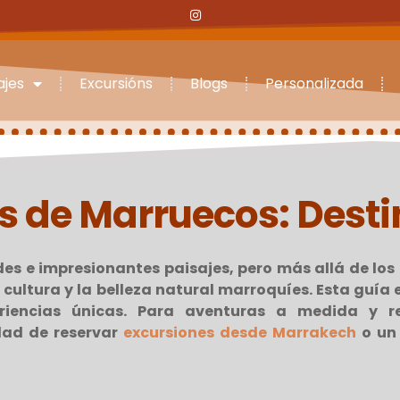
ajes
Excursións
Blogs
Personalizada
s de Marruecos: Desti
s e impresionantes paisajes, pero más allá de los 
 cultura y la belleza natural marroquíes. Esta guía
riencias únicas. Para aventuras a medida y re
idad de reservar
excursiones desde Marrakech
o un