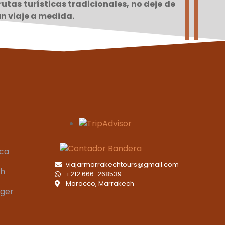
rutas turísticas tradicionales, no deje de
n viaje a medida.
aca
viajarmarrakechtours@gmail.com
ch
+212 666-268539
Morocco, Marrakech
nger