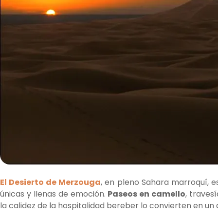
El Desierto de Merzouga
, en pleno Sahara marroquí, es
únicas y llenas de emoción.
Paseos en camello
, traves
la calidez de la hospitalidad bereber lo convierten en u