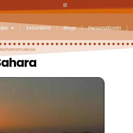
ajes
Excursións
Blogs
Personalizada
Mohamarruecos
Sahara