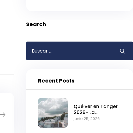
Search
Recent Posts
Qué ver en Tanger
2026- La
fascinante puerta
junio 25, 2026
de entrada a
Marruecos