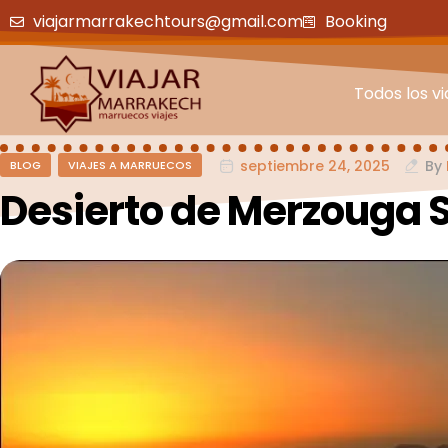
viajarmarrakechtours@gmail.com
Booking
Todos los vi
septiembre 24, 2025
By
BLOG
VIAJES A MARRUECOS
Desierto de Merzouga 