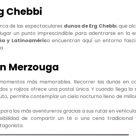
rg Chebbi
erca de las espectaculares
dunas de Erg Chebb
i, que a
 lugar un punto imprescindible para adentrarse en la e
ña y Latinoaméric
a encuentran aquí un entorno fasci
a.
 en Merzouga
los momentos más memorables. Recorrer las dunas en c
os y rojizos ofrece una postal única. Y cuando llega la 
luto, permite contemplar un cielo nocturno lleno de mill
ara los más aventureros gracias a sus rutas en vehículo
sibilidad de compartir un té o una cena tradicional
tagonista.