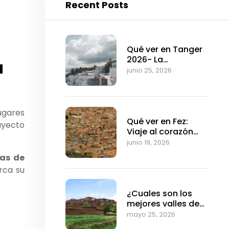
Recent Posts
Qué ver en Tanger
2026- La
a
fascinante puerta
junio 25, 2026
de entrada a
Marruecos
ugares
Qué ver en Fez:
ayecto
Viaje al corazón
medieval de
junio 19, 2026
Marruecos
mas de
rca su
¿Cuales son los
mejores valles de
Marrakech?
mayo 25, 2026