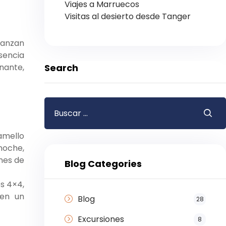
Viajes a Marruecos
Visitas al desierto desde Tanger
lcanzan
sencia
Search
nante,
amello
noche,
ones de
Blog Categories
s 4×4,
 en un
Blog
28
Excursiones
8