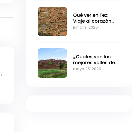
Qué ver en Fez:
Viaje al corazón
medieval de
junio 19, 2026
Marruecos
¿Cuales son los
mejores valles de
Marrakech?
mayo 25, 2026
o