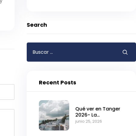
 y
Search
Recent Posts
Qué ver en Tanger
2026- La
fascinante puerta
junio 25, 2026
de entrada a
Marruecos