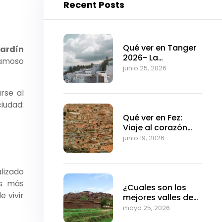
Recent Posts
Qué ver en Tanger
ardín
2026- La
famoso
fascinante puerta
junio 25, 2026
de entrada a
Marruecos
arse al
ciudad:
Qué ver en Fez:
Viaje al corazón
medieval de
junio 19, 2026
Marruecos
lizado
es más
¿Cuales son los
 vivir
mejores valles de
Marrakech?
mayo 25, 2026