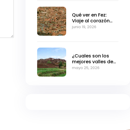
Qué ver en Fez:
Viaje al corazón
medieval de
junio 19, 2026
Marruecos
¿Cuales son los
mejores valles de
Marrakech?
mayo 25, 2026