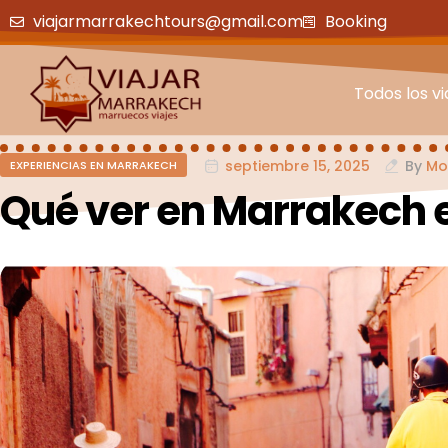
viajarmarrakechtours@gmail.com
Booking
Todos los vi
septiembre 15, 2025
By
Mo
EXPERIENCIAS EN MARRAKECH
Qué ver en Marrakech e