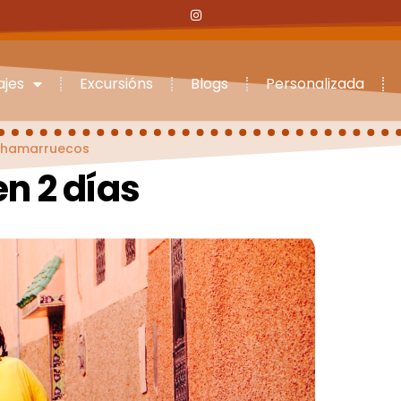
ajes
Excursións
Blogs
Personalizada
hamarruecos
n 2 días